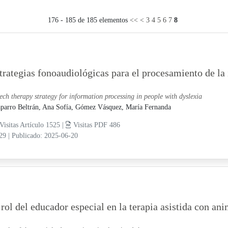
176 - 185 de 185 elementos
<<
<
3
4
5
6
7
8
trategias fonoaudiológicas para el procesamiento de la
ech therapy strategy for information processing in people with dyslexia
parro Beltrán, Ana Sofía,
Gómez Vásquez, María Fernanda
Visitas Artículo 1525 |
Visitas PDF 486
-29
|
Publicado: 2025-06-20
 rol del educador especial en la terapia asistida con an