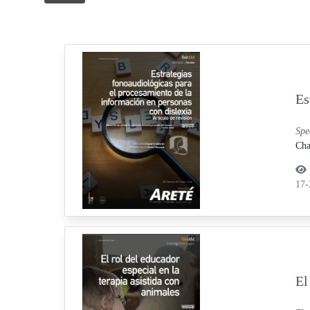
Es
Spe
Cha
17
El