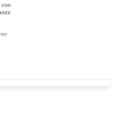
 con
dente
erapy