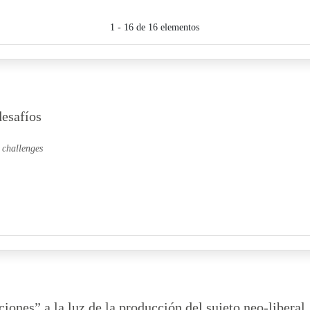
1 - 16 de 16 elementos
desafíos
 challenges
iones” a la luz de la producción del sujeto neo-liberal.