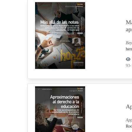
Má
ap
Bey
her
93
Ap
App
Rod