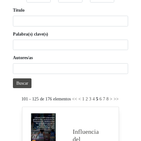
Título
Palabra(s) clave(s)
Autores/as
Buscar
101 - 125 de 176 elementos
<<
<
1
2
3
4
5
6
7
8
>
>>
Influencia
del