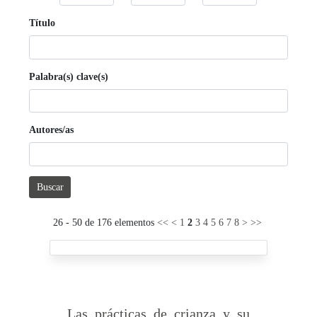
Título
Palabra(s) clave(s)
Autores/as
Buscar
26 - 50 de 176 elementos
<<
<
1
2
3
4
5
6
7
8
>
>>
Las prácticas de crianza y su