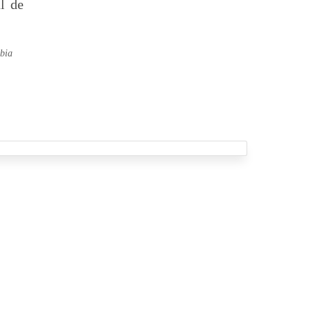
l de
mbia