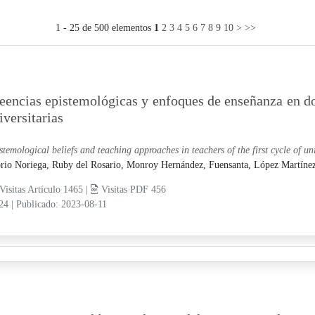
1 - 25 de 500 elementos
1
2
3
4
5
6
7
8
9
10
>
>>
eencias epistemológicas y enfoques de enseñanza en do
iversitarias
stemological beliefs and teaching approaches in teachers of the first cycle of un
rio Noriega, Ruby del Rosario,
Monroy Hernández, Fuensanta,
López Martínez
Visitas Artículo 1465 |
Visitas PDF 456
-24
|
Publicado: 2023-08-11