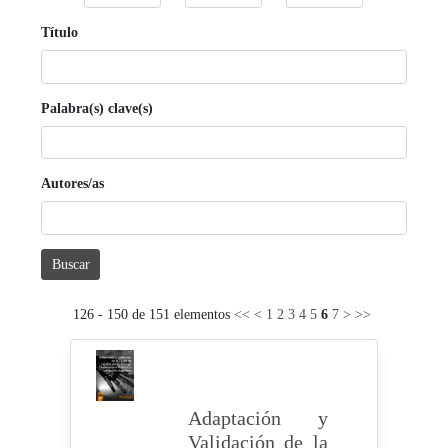
Título
Palabra(s) clave(s)
Autores/as
Buscar
126 - 150 de 151 elementos
<<
<
1
2
3
4
5
6
7
>
>>
Adaptación y
Validación de la