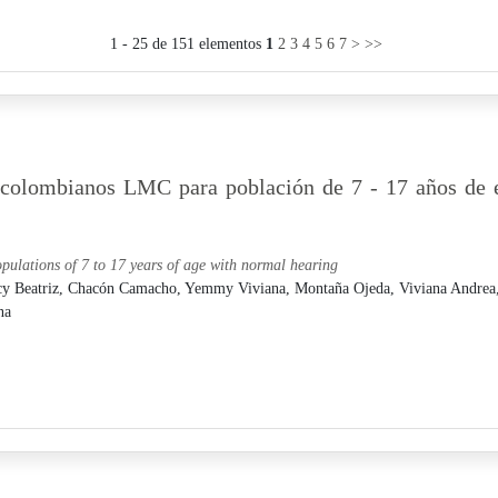
1 - 25 de 151 elementos
1
2
3
4
5
6
7
>
>>
 colombianos LMC para población de 7 - 17 años de 
pulations of 7 to 17 years of age with normal hearing
cy Beatriz,
Chacón Camacho, Yemmy Viviana,
Montaña Ojeda, Viviana Andrea
na