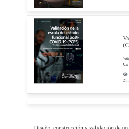
Va
(C
Val
Car
21
Diseño, construcción y validación de un