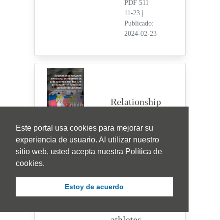
PDF 511
11-23
|
Publicado:
2024-02-23
Relationship
between
emotional
Este portal usa cookies para mejorar su
intelligence
experiencia de usuario. Al utilizar nuestro
in elite
sitio web, usted acepta nuestra Política de
coaches and
cookies.
the Grit
personality
Estoy de acuerdo
of American
taekwondo
athletes