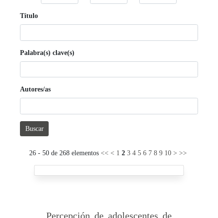
Título
Palabra(s) clave(s)
Autores/as
Buscar
26 - 50 de 268 elementos
<<
<
1
2
3
4
5
6
7
8
9
10
>
>>
Percepción de adolescentes de