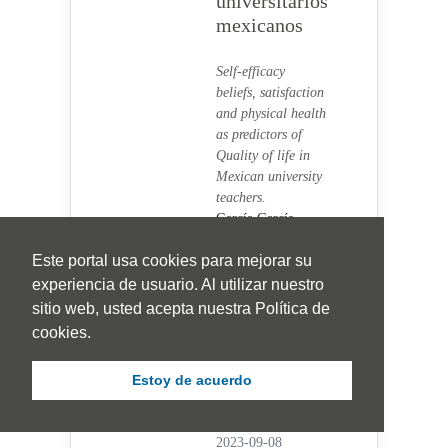
universitarios
mexicanos
Self-efficacy
beliefs, satisfaction
and physical health
as predictors of
Quality of life in
Mexican university
teachers.
García García,
Jesús Alberto,
Este portal usa cookies para mejorar su
Trejo García,
Felipe de Jesús ,
experiencia de usuario. Al utilizar nuestro
Carrizales
sitio web, usted acepta nuestra Política de
Berlanga, Daniella
cookies.
Visitas Artículo
Estoy de acuerdo
903 |
Visitas
PDF 484
33-42
|
Publicado:
2023-09-08