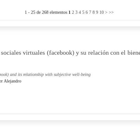
1 - 25 de 268 elementos
1
2
3
4
5
6
7
8
9
10
>
>>
sociales virtuales (facebook) y su relación con el bien
book) and its relationship with subjective well-being
er Alejandro