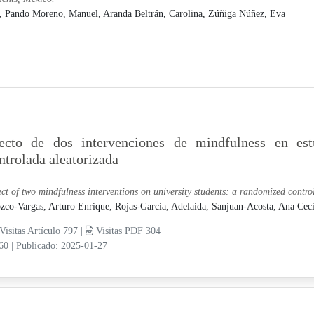
.,
Pando Moreno, Manuel,
Aranda Beltrán, Carolina,
Zúñiga Núñez, Eva
ecto de dos intervenciones de mindfulness en estu
ntrolada aleatorizada
ect of two mindfulness interventions on university students: a randomized control
zco-Vargas, Arturo Enrique,
Rojas-García, Adelaida,
Sanjuan-Acosta, Ana Ceci
Visitas Artículo 797 |
Visitas PDF 304
-60
|
Publicado: 2025-01-27