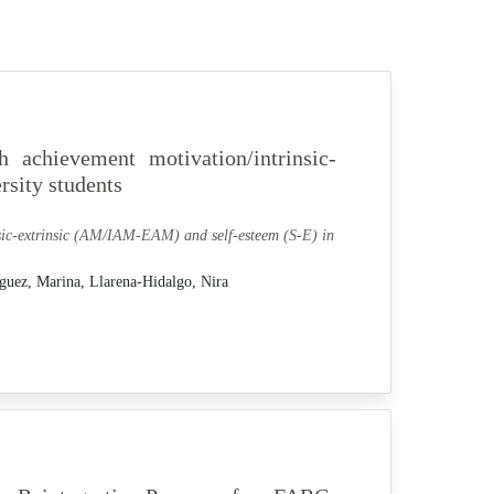
h achievement motivation/intrinsic-
sity students
insic-extrinsic (AM/IAM-EAM) and self-esteem (S-E) in
guez, Marina,
Llarena-Hidalgo, Nira