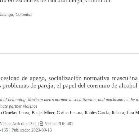
 alfa en escolares de Bucaramanga, Colombia
caramanga, Colombia
cesidad de apego, socialización normativa masculin
s problemas de pareja, el papel del consumo de alcohol 
d of belonging, Mexican men's normative socialization, and machismo as the roo
imate partner violence
o Ornelas, Laura,
Benjet Miner, Corina Lenora,
Robles García, Rebeca,
Lira M
Visitas Artículo 1272 |
Visitas PDF 481
3-135
|
Publicado: 2023-09-13