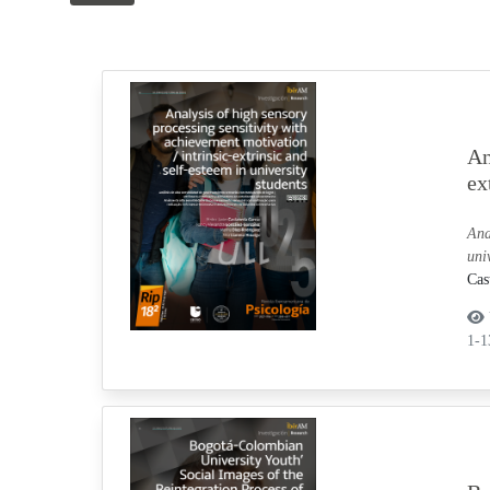
An
ex
Ana
uni
Cas
1-