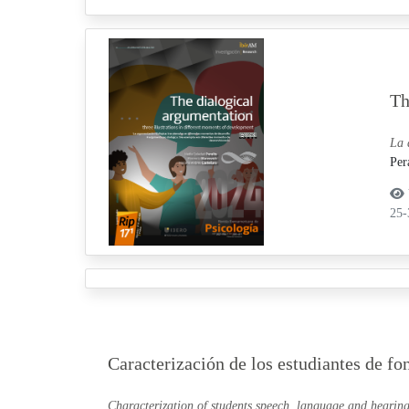
Th
La 
Per
25
Caracterización de los estudiantes de f
Characterization of students speech, language and hearin