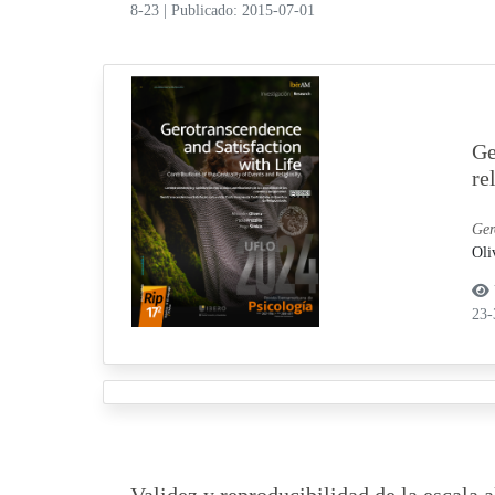
8-23
|
Publicado: 2015-07-01
Ge
re
Ger
Oli
23