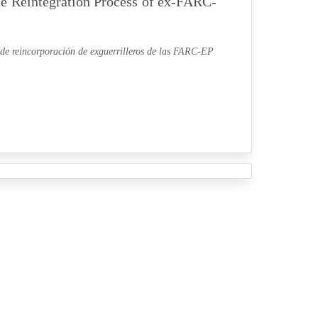
he Reintegration Process of ex-FARC-
 de reincorporación de exguerrilleros de las FARC-EP