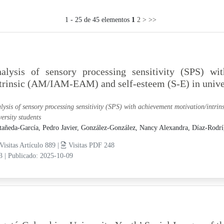
1 - 25 de 45 elementos
1
2
>
>>
alysis of sensory processing sensitivity (SPS) wit
trinsic (AM/IAM-EAM) and self-esteem (S-E) in univer
lysis of sensory processing sensitivity (SPS) with achievement motivation/intr
versity students
tañeda-García, Pedro Javier,
González-González, Nancy Alexandra,
Díaz-Rodrí
Visitas Artículo 889 |
Visitas PDF 248
13
|
Publicado: 2025-10-09