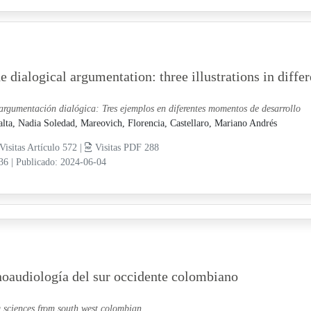
e dialogical argumentation: three illustrations in dif
argumentación dialógica: Tres ejemplos en diferentes momentos de desarrollo
alta, Nadia Soledad,
Mareovich, Florencia,
Castellaro, Mariano Andrés
Visitas Artículo 572 |
Visitas PDF 288
-36
|
Publicado: 2024-06-04
onoaudiología del sur occidente colombiano
g sciences from south west colombian